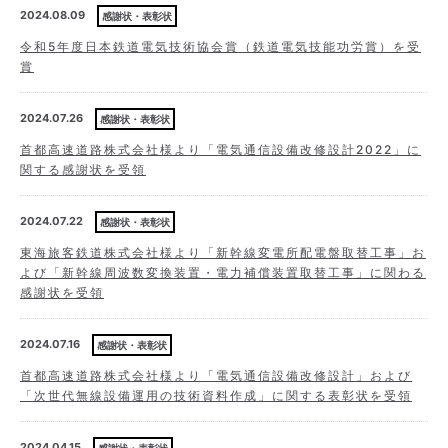
お知らせ
2024.08.09
感謝状・表彰状
令和5年度日本鉄道電気技術協会賞（鉄道電気技能功労賞）を受
企業情報
賞
ENGLISH
2024.07.26
感謝状・表彰状
沿革
お問い合わせ
首都高速道路株式会社様より「電気通信設備改修設計2022」に
関する感謝状を受領
受賞歴・論文
2024.07.22
感謝状・表彰状
東海旅客鉄道株式会社様より「新幹線変電所配電盤取替工事」お
よび「新幹線周波数変換装置・電力補償装置取替工事」に関わる
お知らせ
感謝状を受領
2024.07.16
感謝状・表彰状
首都高速道路株式会社様より「電気通信設備改修設計」および
「次世代無線設備運用の技術資料作成」に関する表彰状を受領
2024.04.15
感謝状・表彰状