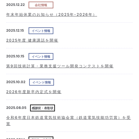
お知らせ
2025.12.22
会社情報
年末年始休業のお知らせ（2025年-2026年）
企業情報
ENGLISH
2025.12.15
イベント情報
沿革
2025年度 健康講話を開催
お問い合わせ
2025.10.15
イベント情報
受賞歴・論文
第9回技術計算・業務支援ツール開発コンテストを開催
2025.10.02
イベント情報
お知らせ
2026年度新卒内定式を開催
2025.08.05
感謝状・表彰状
令和6年度日本鉄道電気技術協会賞（鉄道電気技能功労賞）を受
賞