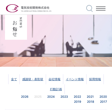
お知らせ
NEWS
私たちの使命
事業案内
選ばれる理由
実績紹介
安全・品質への
取り組み
会社案内
全て
感謝状・表彰状
会社情報
イベント情報
採用情報
世界に誇る技術力
代表メッセージ
行動計画
2026
2025
2024
2023
2022
2021
2020
採用情報
2019
2018
2017
私達の信条