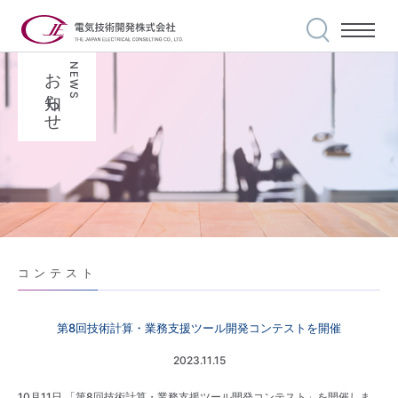
お知らせ
NEWS
私たちの使命
事業案内
選ばれる理由
実績紹介
安全・品質への
取り組み
会社案内
コンテスト
世界に誇る技術力
代表メッセージ
第8回技術計算・業務支援ツール開発コンテストを開催
採用情報
2023.11.15
私達の信条
10月11日 「第8回技術計算・業務支援ツール開発コンテスト」を開催しま