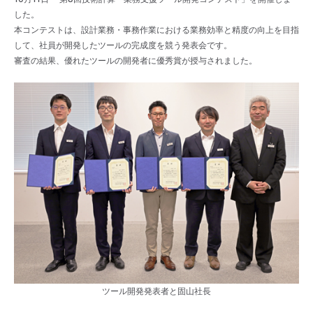
お知らせ
した。
本コンテストは、設計業務・事務作業における業務効率と精度の向上を目指
企業情報
して、社員が開発したツールの完成度を競う発表会です。
ENGLISH
審査の結果、優れたツールの開発者に優秀賞が授与されました。
沿革
お問い合わせ
受賞歴・論文
お知らせ
ツール開発発表者と固山社長