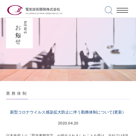
お知らせ
NEWS
私たちの使命
事業案内
選ばれる理由
実績紹介
安全・品質への
取り組み
会社案内
業務体制
世界に誇る技術力
代表メッセージ
新型コロナウイルス感染拡大防止に伴う勤務体制について(更新）
採用情報
2020.04.20
私達の信条
日本政府より「緊急事態宣言」が発出されましたことを受け、当社では5月