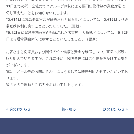
お知らせ
31日までの間、全社にて２グループ体制による隔日出勤体制の業務対応に
切り替えたことをお知らせいたします。
企業情報
*5月14日に緊急事態宣言が解除された仙台地区については、5月18日より通
ENGLISH
常勤務体制に戻すことといたしました。(更新）
*5月21日に緊急事態宣言が解除された名古屋、大阪地区については、5月25
沿革
日より通常勤務体制に戻すことといたしました。（更新）
お問い合わせ
お客さまと従業員および関係各位の健康と安全を確保しつつ、事業の継続に
取り組んでいきますが、これに伴い、関係各位にはご不便をおかけする場合
受賞歴・論文
がございます。
電話・メール等のお問い合わせにつきましては随時対応させていただいてお
ります。
皆さまのご理解とご協力をお願い申し上げます。
お知らせ
< 前のお知らせ
一覧へ戻る
次のお知らせ >