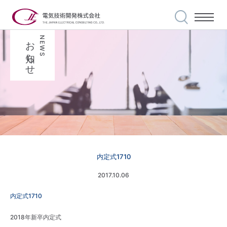
お知らせ
NEWS
私たちの使命
事業案内
選ばれる理由
実績紹介
安全・品質への
取り組み
会社案内
内定式1710
世界に誇る技術力
代表メッセージ
2017.10.06
内定式1710
採用情報
私達の信条
2018年新卒内定式