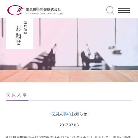
お知らせ
NEWS
私たちの使命
事業案内
選ばれる理由
実績紹介
安全・品質への
取り組み
会社案内
役員人事
世界に誇る技術力
代表メッセージ
役員人事のお知らせ
採用情報
2017.07.03
私達の信条
6月15日開催の当社定時株主総会並びに取締役会におきまして、役員が選任