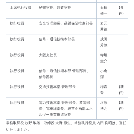
上席執行役員
秘書室長、監査室長
石橋
(昇
修一
任)
執行役員
安全管理部長、品質保証推進部長
岩元
秀徳
執行役員
信号・通信技術本部長
成田
芳教
執行役員
大阪支社長
寺垣
圭介
執行役員
信号・通信技術本部 管理部長、
小倉
信号部長
潔
執行役員
交通技術本部 管理部長
梅森
(新
晋
任)
執行役員
電力技術本部 管理部長、変電部
垣添
(新
長、電車線部長、経営企画部エネ
博之
任)
ルギー事業推進室長
常務取締役 牧野 敬雄、取締役 大野 節生、常務執行役員 内田 良昭は、退任
いたしました。