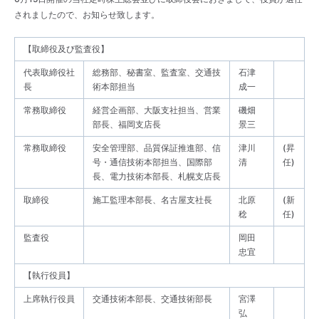
お知らせ
されましたので、お知らせ致します。
企業情報
ENGLISH
【取締役及び監査役】
代表取締役社
総務部、秘書室、監査室、交通技
石津
長
術本部担当
成一
沿革
お問い合わせ
常務取締役
経営企画部、大阪支社担当、営業
磯畑
部長、福岡支店長
景三
受賞歴・論文
常務取締役
安全管理部、品質保証推進部、信
津川
(昇
号・通信技術本部担当、国際部
清
任)
長、電力技術本部長、札幌支店長
取締役
施工監理本部長、名古屋支社長
北原
(新
お知らせ
稔
任)
監査役
岡田
忠宜
【執行役員】
上席執行役員
交通技術本部長、交通技術部長
宮澤
弘